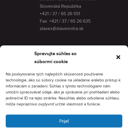
Slovenská Republika
+421 / 37 / 65 26 551
Fax:
+421 / 37 / 65 26 635
stavex@stavexnitra.sk
Menu
Spravujte súhlas so
Modulárne kúpeľne
súbormi cookie
O spoločnosti
Referencie
Na poskytovanie tých najlepších skúseností používame
Kontakt
technológie, ako sú súbory cookie na ukladanie a/alebo prístup k
Ochrana osobných údajov
informáciám o zariadení. Súhlas s týmito technológiami nám
umožní spracovávať údaje, ako je správanie pri prehliadaní alebo
jedinečné ID na tejto stránke. Nesúhlas alebo odvolanie súhlasu
Na stiahnutie
môže nepriaznivo ovplyvniť určité vlastnosti a funkcie.
Katalóg kúpeľní
Projektová dokumentácia
Prijať
Projekty EÚ