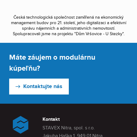
Česká technologická společnost zaměřená na ekonomický
management budov pro 21. století, jeho digitalizaci a efektivní
správu nájemních a administrativních nemovitostí.
Spolupracovali jsme na projektu "Dům Vršovice - U Stezky".
Máte záujem o modulárnu
kúpeľňu?
Kontaktujte nás
Kontakt
STAVEX Nitra, spol. s r.o.
Jakuba Haška 1, 949 01 Nitra