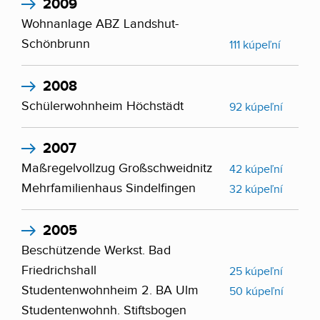
2009
Wohnanlage ABZ Landshut-
Schönbrunn
111 kúpeľní
2008
Schülerwohnheim Höchstädt
92 kúpeľní
2007
Maßregelvollzug Großschweidnitz
42 kúpeľní
Mehrfamilienhaus Sindelfingen
32 kúpeľní
2005
Beschützende Werkst. Bad
Friedrichshall
25 kúpeľní
Studentenwohnheim 2. BA Ulm
50 kúpeľní
Studentenwohnh. Stiftsbogen