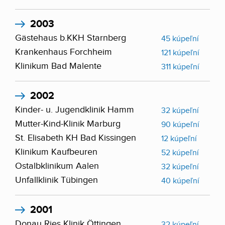
2003
Gästehaus b.KKH Starnberg
45 kúpeľní
Krankenhaus Forchheim
121 kúpeľní
Klinikum Bad Malente
311 kúpeľní
2002
Kinder- u. Jugendklinik Hamm
32 kúpeľní
Mutter-Kind-Klinik Marburg
90 kúpeľní
St. Elisabeth KH Bad Kissingen
12 kúpeľní
Klinikum Kaufbeuren
52 kúpeľní
Ostalbklinikum Aalen
32 kúpeľní
Unfallklinik Tübingen
40 kúpeľní
2001
Donau Ries Klinik Öttingen
32 kúpeľní