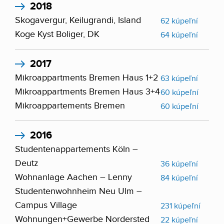
2018
Skogavergur, Keilugrandi, Island
62 kúpeľní
Koge Kyst Boliger, DK
64 kúpeľní
2017
Mikroappartments Bremen Haus 1+2
63 kúpeľní
Mikroappartments Bremen Haus 3+4
60 kúpeľní
Mikroappartements Bremen
60 kúpeľní
2016
Studentenappartements Köln –
Deutz
36 kúpeľní
Wohnanlage Aachen – Lenny
84 kúpeľní
Studentenwohnheim Neu Ulm –
Campus Village
231 kúpeľní
Wohnungen+Gewerbe Nordersted
22 kúpeľní