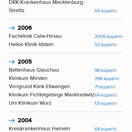
DRK-Krankenhaus Mecklenburg-
Strelitz
64 kúpeľní
2006
Fachklinik Calw-Hirsau
2006 kúpeľní
Helios Klinik Idstein
53 kúpeľní
2005
Bettenhaus Glauchau
98 kúpeľní
Klinikum Minden
296 kúpeľní
Virngrund Klink Ellwangen
71 kúpeľní
Klinikum Fichtelgebirge Marktredwitz
64 kúpeľní
Uni Klinikum Würz
131 kúpeľní
2004
Kreiskrankenhaus Hameln
64 kúpeľní