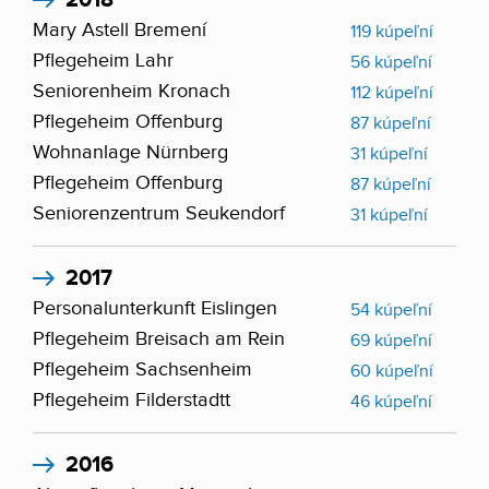
2018
Mary Astell Bremení
119 kúpeľní
Pflegeheim Lahr
56 kúpeľní
Seniorenheim Kronach
112 kúpeľní
Pflegeheim Offenburg
87 kúpeľní
Wohnanlage Nürnberg
31 kúpeľní
Pflegeheim Offenburg
87 kúpeľní
Seniorenzentrum Seukendorf
31 kúpeľní
2017
Personalunterkunft Eislingen
54 kúpeľní
Pflegeheim Breisach am Rein
69 kúpeľní
Pflegeheim Sachsenheim
60 kúpeľní
Pflegeheim Filderstadtt
46 kúpeľní
2016