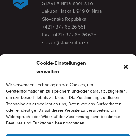
STAVEX Nitra, spol. s r.o.
Jakuba Haška 1, 949 01 Nitra
Slovenská Republika
+421 / 37 / 65 26 551
Fax:
+421 / 37 / 65 26 635
stavex@stavexnitra.sk
Menü
Cookie-Einstellungen
Modulare Badezimmer
verwalten
Über die Gesellschaft
Wir verwenden Technologien wie Cookies, um
Referenzen
Geräteinformationen zu speichern und/oder darauf zuzugreifen,
Kontakt
um das beste Erlebnis zu bieten. Die Zustimmung zu diesen
Datenschutz
Technologien ermöglicht es uns, Daten wie das Surfverhalten
oder eindeutige IDs auf dieser Website zu verarbeiten. Ein
Widerspruch oder Widerruf der Zustimmung kann bestimmte
Zum Herunterladen
Features und Funktionen beeinträchtigen.
Badezimmerkatalog