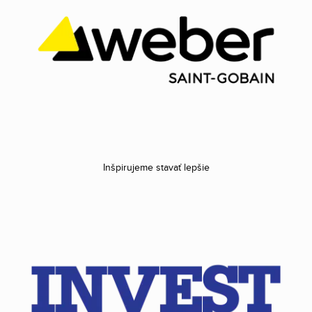
Inšpirujeme stavať lepšie