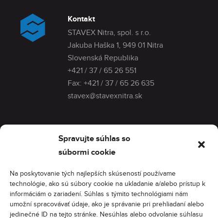
Kontakt
STAVEX Nitra, spol. s r.o.
Jakuba Haška 1, 949 01 Nitra
Slovenská Republika
+421 / 37 / 65 26 551
Fax:
+421 / 37 / 65 26 635
stavex@stavexnitra.sk
Menu
Spravujte súhlas so
Modulárne kúpeľne
súbormi cookie
O spoločnosti
Referencie
Na poskytovanie tých najlepších skúseností používame
Kontakt
technológie, ako sú súbory cookie na ukladanie a/alebo prístup k
Ochrana osobných údajov
informáciám o zariadení. Súhlas s týmito technológiami nám
umožní spracovávať údaje, ako je správanie pri prehliadaní alebo
jedinečné ID na tejto stránke. Nesúhlas alebo odvolanie súhlasu