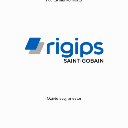
Pocíťte silu komfortu
Oživte svoj priestor